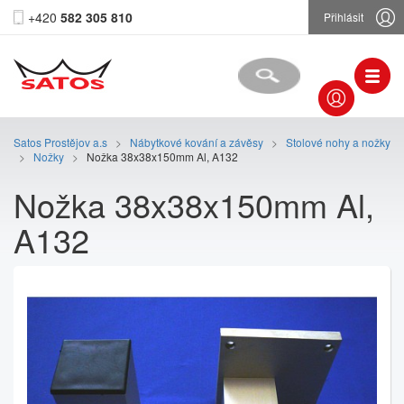
+420
582 305 810
Přihlásit
Satos Prostějov a.s
>
Nábytkové kování a závěsy
>
Stolové nohy a nožky
>
Nožky
>
Nožka 38x38x150mm Al, A132
Nožka 38x38x150mm Al,
A132