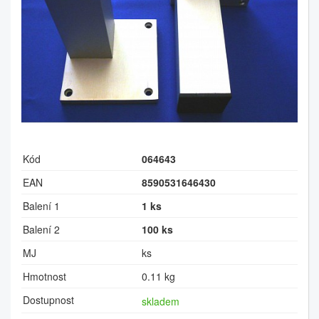
Kód
064643
EAN
8590531646430
Balení 1
1 ks
Balení 2
100 ks
MJ
ks
Hmotnost
0.11 kg
Dostupnost
skladem