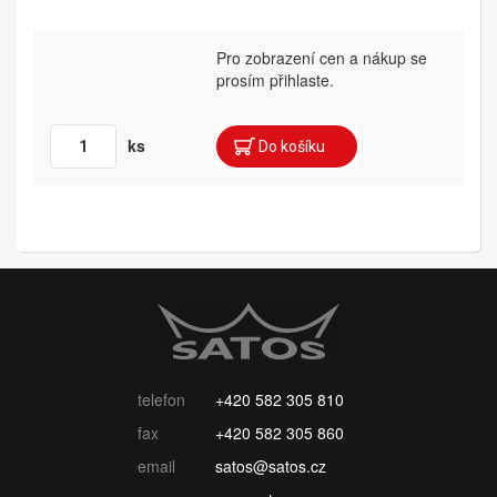
Pro zobrazení cen a nákup se
prosím přihlaste.
ks
telefon
+420 582 305 810
fax
+420 582 305 860
email
satos@satos.cz