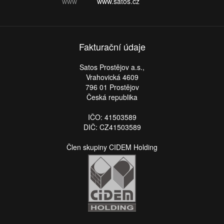
www
www.satos.cz
Fakturační údaje
Satos Prostějov a.s.,
Vrahovická 4609
796 01 Prostějov
Česká republika
IČO: 41503589
DIČ: CZ41503589
Člen skupiny CIDEM Holding