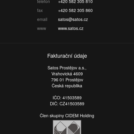
telefon
+420 582 305 810
fax
+420 582 305 860
email
satos@satos.cz
www
www.satos.cz
Fakturační údaje
Satos Prostějov a.s.,
Vrahovická 4609
796 01 Prostějov
Česká republika
IČO: 41503589
DIČ: CZ41503589
Člen skupiny CIDEM Holding