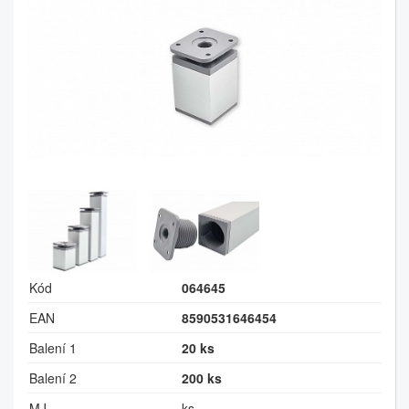
Kód
064645
EAN
8590531646454
Balení 1
20 ks
Balení 2
200 ks
MJ
ks