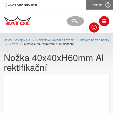
+420
582 305 810
Přihlásit
Satos Prostějov a.s
>
Nábytkové kování a závěsy
>
Stolové nohy a nožky
>
Nožky
>
Nožka 40x40xH60mm Al rektifikační
Nožka 40x40xH60mm Al
rektifikační