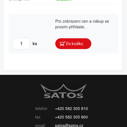
Pro zobrazení cen a nákup se
prosím přihlaste.
ks
telefon
+420 582 305 810
fax
+420 582 305 860
email
satos@satos.cz