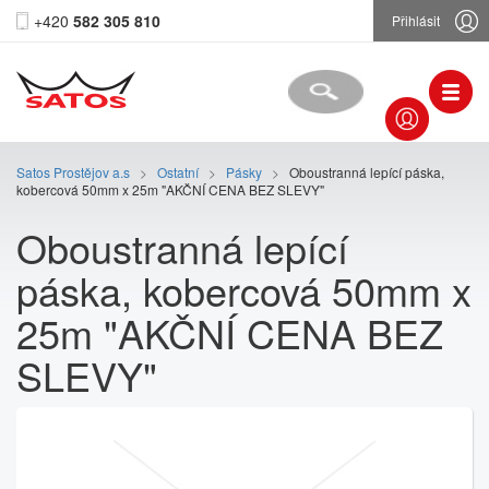
+420
582 305 810
Přihlásit
Satos Prostějov a.s
>
Ostatní
>
Pásky
>
Oboustranná lepící páska,
kobercová 50mm x 25m "AKČNÍ CENA BEZ SLEVY"
Oboustranná lepící
páska, kobercová 50mm x
25m "AKČNÍ CENA BEZ
SLEVY"