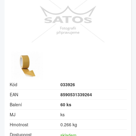
Kód
033926
EAN
8590531339264
Balení
60 ks
MJ
ks
Hmotnost
0.266 kg
Dostupnost
skladem