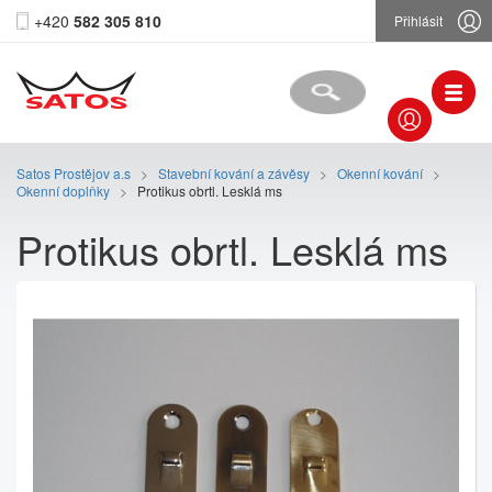
+420
582 305 810
Přihlásit
Satos Prostějov a.s
>
Stavební kování a závěsy
>
Okenní kování
>
Okenní doplňky
>
Protikus obrtl. Lesklá ms
Protikus obrtl. Lesklá ms