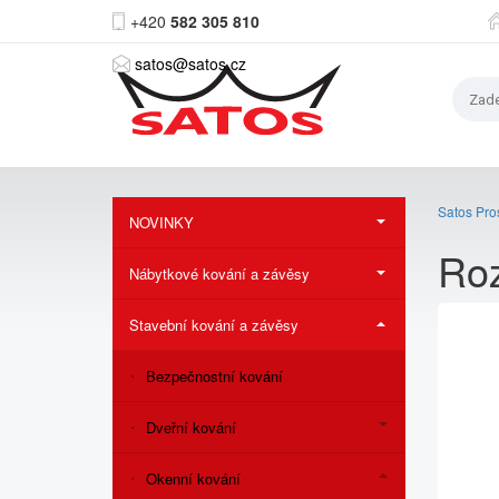
+420
582 305 810
satos@satos.cz
Satos Pros
NOVINKY
Ro
Nábytkové kování a závěsy
Stavební kování a závěsy
Bezpečnostní kování
Dveřní kování
Okenní kování