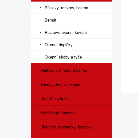
Půlolivy, rozvory, balkon
Bernát
Plastové okenní kování
Okenní doplňky
Okenní skoby a tyče
Ventilační mřížky a dvířka
Závěsy dveřní, okenní
Dveřní zavírače
Kolečka průmyslová
Úhelníky, rohovníky, konzoly