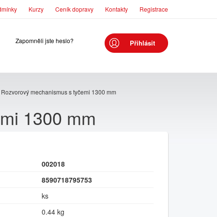
dmínky
Kurzy
Ceník dopravy
Kontakty
Registrace
Zapomněli jste heslo?
Přihlásit
Rozvorový mechanismus s tyčemi 1300 mm
emi 1300 mm
002018
8590718795753
ks
0.44 kg