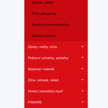
Zástrče, petlice
Čísla, piktogramy
Těsnění a filcové podložky
Bednové uzávěry
Zámky, vložky, klíče
Poštovní schránky, pokladny
Spojovací materiál
Dílna, zahrada, nářadí
Ostatní železářské zboží
FISKARS