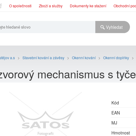
O společnosti
Zboží a služby
Dokumenty ke stažení
Obchodní po
tějov a.s
>
Stavební kování a závěsy
>
Okenní kování
>
Okenní doplňky
>
zvorový mechanismus s tyč
Kód
EAN
MJ
Hmotnost