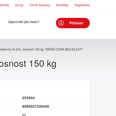
dmínky
Kurzy
Ceník dopravy
Kontakty
Registrace
Zapomněli jste heslo?
Přihlásit
stranné Al 2x5, nosnost 150 kg "AKČNÍ CENA BEZ SLEVY"
osnost 150 kg
033544
8590531335440
ks