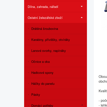
Dílna, zahrada, nářadí
Ostatní železářské zboží
Drátěná šroubovina
Karabiny, přívěšky, otvíráky
Lanové svorky, napínáky
Očnice a oka
Hadicové spony
Obous
obch
Háčky do panelu
Kvali
Pásky
- poč
- leh
Domácí potřeby