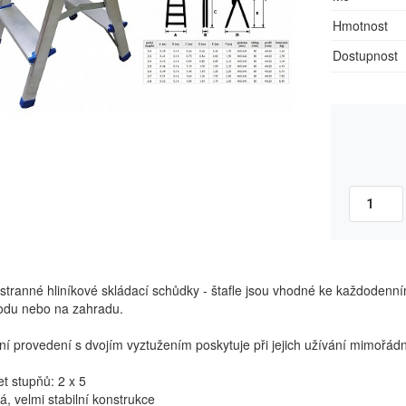
Hmotnost
Dostupnost
tranné hliníkové skládací schůdky - štafle jsou vhodné ke každodenní
odu nebo na zahradu.
tní provedení s dvojím vyztužením poskytuje při jejich užívání mimořádn
et stupňů: 2 x 5
ká, velmi stabilní konstrukce