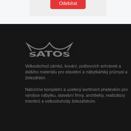
Odebírat
Velkoobchod zámků, kování, poštovních schránek a
dalšího materiálu pro stavební a nábytkářský průmysl a
železářství.
Nabízíme kompletní a ucelený sortiment především pro
výrobce nábytku, stavební firmy, architekty, realizátory
interiérů a velkoobchody železářstvím.