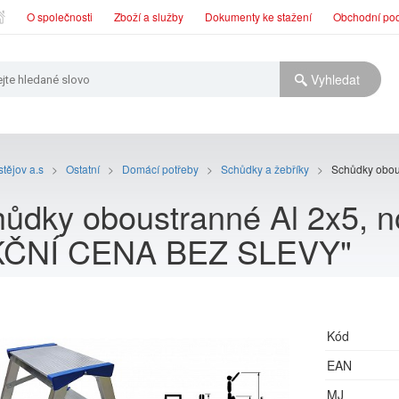
O společnosti
Zboží a služby
Dokumenty ke stažení
Obchodní po
tějov a.s
>
Ostatní
>
Domácí potřeby
>
Schůdky a žebříky
>
Schůdky obou
ůdky oboustranné Al 2x5, n
KČNÍ CENA BEZ SLEVY"
Kód
EAN
MJ