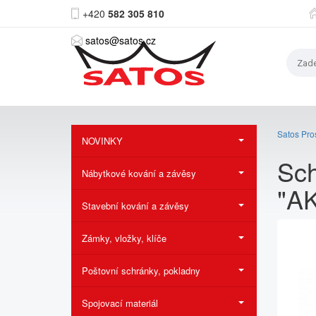
+420
582 305 810
satos@satos.cz
Satos Pros
NOVINKY
Sch
Nábytkové kování a závěsy
"A
Stavební kování a závěsy
Zámky, vložky, klíče
Poštovní schránky, pokladny
Spojovací materiál