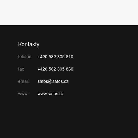
Kontakty
telefon
+420 582 305 810
fax
+420 582 305 860
email
satos@satos.cz
www
www.satos.cz