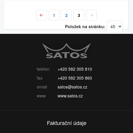
1
2
3
Položek na stránku:
telefon
+420 582 305 810
fax
+420 582 305 860
email
satos@satos.cz
www
www.satos.cz
Fakturační údaje