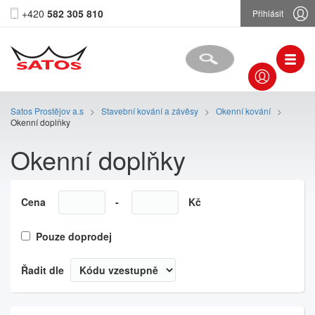
+420
582 305 810
Přihlásit
Satos Prostějov a.s
>
Stavební kování a závěsy
>
Okenní kování
>
Okenní doplňky
Okenní doplňky
Cena
-
Kč
Pouze doprodej
Řadit dle