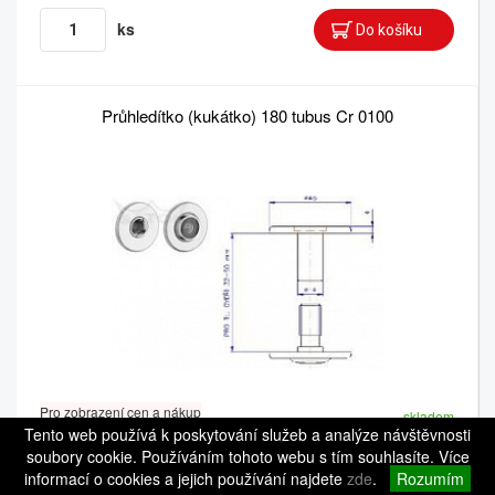
ks
Průhledítko (kukátko) 180 tubus Cr 0100
Pro zobrazení cen a nákup
skladem
se prosím přihlaste.
Tento web používá k poskytování služeb a analýze návštěvnosti
kód: 002501
Balení: 1 ks
soubory cookie. Používáním tohoto webu s tím souhlasíte. Více
informací o cookies a jejich používání najdete
zde
.
Rozumím