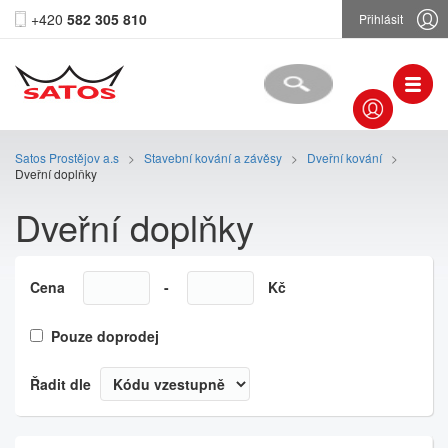
+420
582 305 810
Přihlásit
Satos Prostějov a.s
>
Stavební kování a závěsy
>
Dveřní kování
>
Dveřní doplňky
Dveřní doplňky
Cena
-
Kč
Pouze doprodej
Řadit dle