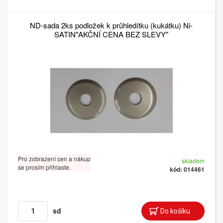
ND-sada 2ks podložek k průhledítku (kukátku) Ni-
SATIN"AKČNÍ CENA BEZ SLEVY"
Pro zobrazení cen a nákup
skladem
se prosím přihlaste.
kód: 014461
sd