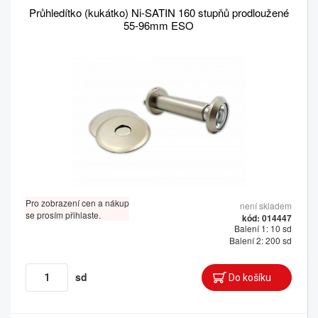
Průhledítko (kukátko) Ni-SATIN 160 stupňů prodloužené
55-96mm ESO
Pro zobrazení cen a nákup
není skladem
se prosím přihlaste.
kód: 014447
Balení 1: 10 sd
Balení 2: 200 sd
sd