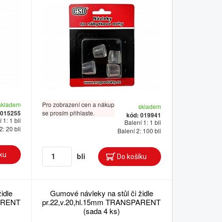
skladem
Pro zobrazení cen a nákup
skladem
 015255
se prosím přihlaste.
kód: 019941
 1: 1 bli
Balení 1: 1 bli
2: 20 bli
Balení 2: 100 bli
bli
idle
Gumové návleky na stůl či židle
PARENT
pr.22,v.20,hl.15mm TRANSPARENT
(sada 4 ks)