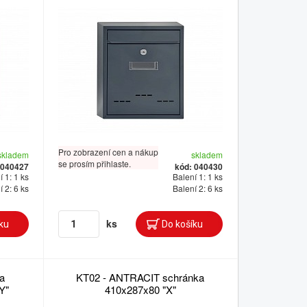
Pro zobrazení cen a nákup
skladem
skladem
se prosím přihlaste.
 040427
kód: 040430
 1: 1 ks
Balení 1: 1 ks
 2: 6 ks
Balení 2: 6 ks
ks
a
KT02 - ANTRACIT schránka
Y"
410x287x80 "X"