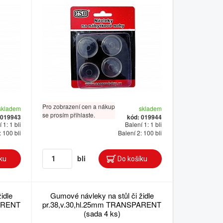
Pro zobrazení cen a nákup
skladem
skladem
se prosím přihlaste.
 019943
kód: 019944
 1: 1 bli
Balení 1: 1 bli
: 100 bli
Balení 2: 100 bli
bli
idle
Gumové návleky na stůl či židle
PARENT
pr.38,v.30,hl.25mm TRANSPARENT
(sada 4 ks)