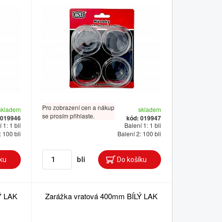
Pro zobrazení cen a nákup
skladem
skladem
se prosím přihlaste.
 019946
kód: 019947
 1: 1 bli
Balení 1: 1 bli
: 100 bli
Balení 2: 100 bli
bli
Ý LAK
Zarážka vratová 400mm BÍLÝ LAK