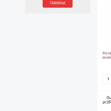
Odebírat
Pro z
se pro
Gu
pr.2