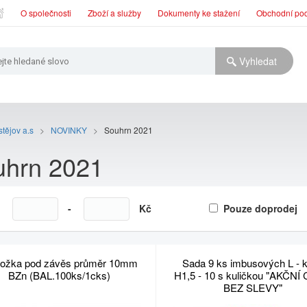
O společnosti
Zboží a služby
Dokumenty ke stažení
Obchodní po
tějov a.s
>
NOVINKY
>
Souhrn 2021
uhrn 2021
a
-
Kč
Pouze doprodej
ložka pod závěs průměr 10mm
Sada 9 ks imbusových L - k
BZn (BAL.100ks/1cks)
H1,5 - 10 s kuličkou "AKČN
BEZ SLEVY"