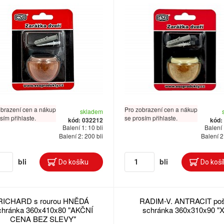
obrazení cen a nákup
Pro zobrazení cen a nákup
skladem
sím přihlaste.
se prosím přihlaste.
kód: 032212
kód:
Balení 1: 10 bli
Balení 
Balení 2: 200 bli
Balení 2
bli
bli
RICHARD s rourou HNĚDÁ
RADIM-V. ANTRACIT poš
chránka 360x410x80 "AKČNÍ
schránka 360x310x90 "X
CENA BEZ SLEVY"