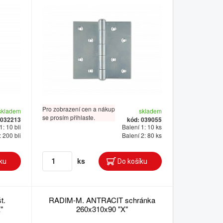
Pro zobrazení cen a nákup
skladem
skladem
se prosím přihlaste.
 032213
kód: 039055
1: 10 bli
Balení 1: 10 ks
: 200 bli
Balení 2: 80 ks
ks
t.
RADIM-M. ANTRACIT schránka
"
260x310x90 "X"