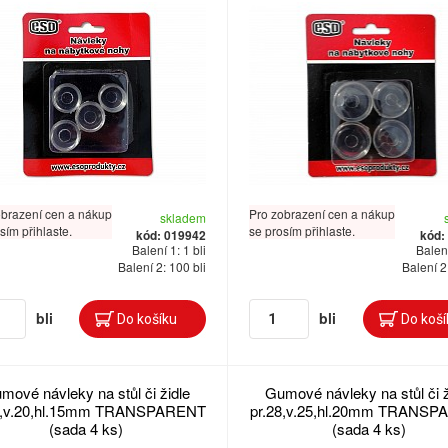
obrazení cen a nákup
Pro zobrazení cen a nákup
skladem
sím přihlaste.
se prosím přihlaste.
kód: 019942
kód:
Balení 1: 1 bli
Balení
Balení 2: 100 bli
Balení 2
bli
bli
mové návleky na stůl či židle
Gumové návleky na stůl či ž
5,v.20,hl.15mm TRANSPARENT
pr.28,v.25,hl.20mm TRANS
(sada 4 ks)
(sada 4 ks)