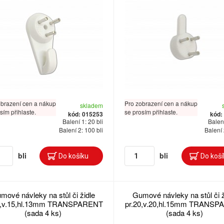
obrazení cen a nákup
Pro zobrazení cen a nákup
skladem
sím přihlaste.
se prosím přihlaste.
kód: 015253
kód:
Balení 1: 20 bli
Balení
Balení 2: 100 bli
Balení 
bli
bli
mové návleky na stůl či židle
Gumové návleky na stůl či ž
6,v.15,hl.13mm TRANSPARENT
pr.20,v.20,hl.15mm TRANS
(sada 4 ks)
(sada 4 ks)