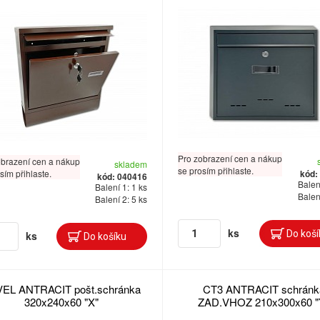
Pro zobrazení cen a nákup
obrazení cen a nákup
skladem
se prosím přihlaste.
kód:
sím přihlaste.
kód: 040416
Balení
Balení 1: 1 ks
Balení
Balení 2: 5 ks
ks
ks
EL ANTRACIT pošt.schránka
CT3 ANTRACIT schránk
320x240x60 "X"
ZAD.VHOZ 210x300x60 "