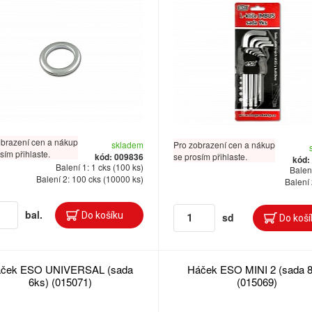
obrazení cen a nákup
skladem
Pro zobrazení cen a nákup
sím přihlaste.
kód: 009836
se prosím přihlaste.
kód:
Balení 1: 1 cks (100 ks)
Balení
Balení 2: 100 cks (10000 ks)
Balení 
bal.
sd
ček ESO UNIVERSAL (sada
Háček ESO MINI 2 (sada 8
6ks) (015071)
(015069)