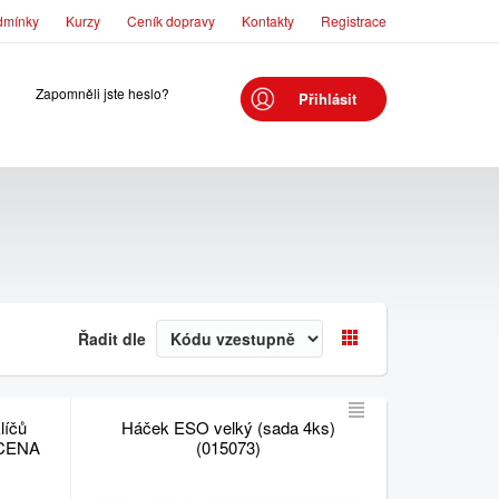
dmínky
Kurzy
Ceník dopravy
Kontakty
Registrace
Zapomněli jste heslo?
Přihlásit
Řadit dle
líčů
Háček ESO velký (sada 4ks)
Í CENA
(015073)