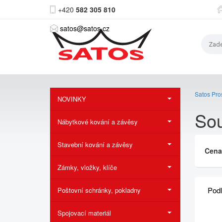
+420
582 305 810
satos@satos.cz
Satos Pros
NOVINKY
So
Nábytkové kování a závěsy
Stavební kování a závěsy
Cen
Zámky, vložky, klíče
Pod
Poštovní schránky, pokladny
Spojovací materiál