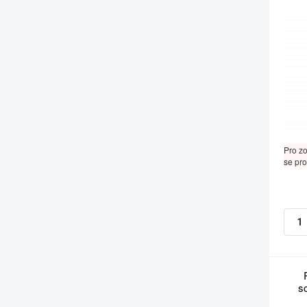
Pro z
se pro
s