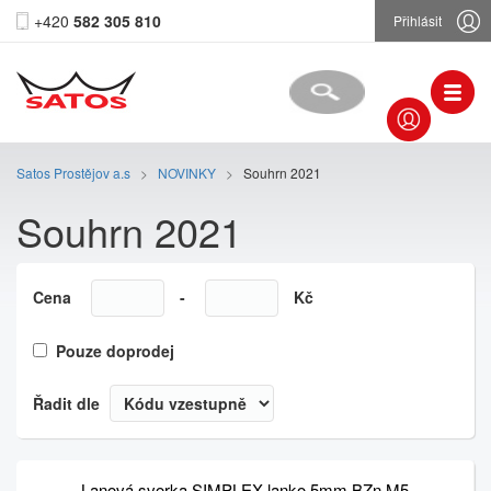
+420
582 305 810
Přihlásit
Satos Prostějov a.s
>
NOVINKY
>
Souhrn 2021
Souhrn 2021
Cena
-
Kč
Pouze doprodej
Řadit dle
Lanová svorka SIMPLEX lanko 5mm BZn M5