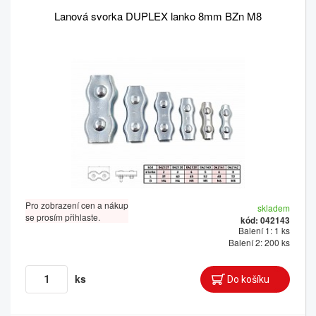
Lanová svorka DUPLEX lanko 8mm BZn M8
Pro zobrazení cen a nákup
skladem
se prosím přihlaste.
kód: 042143
Balení 1: 1 ks
Balení 2: 200 ks
ks