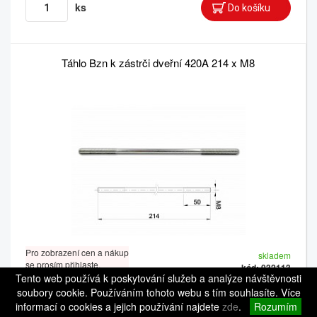
ks
Táhlo Bzn k zástrči dveřní 420A 214 x M8
Pro zobrazení cen a nákup
skladem
se prosím přihlaste.
kód: 032113
Tento web používá k poskytování služeb a analýze návštěvnosti
Balení 1: 1 ks
Balení 2: 50 ks
soubory cookie. Používáním tohoto webu s tím souhlasíte. Více
informací o cookies a jejich používání najdete
zde
.
Rozumím